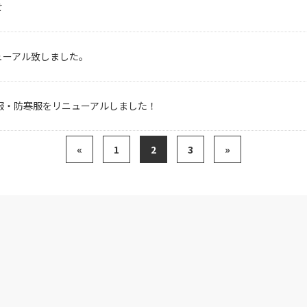
せ
ューアル致しました。
服・防寒服をリニューアルしました！
«
1
2
3
»