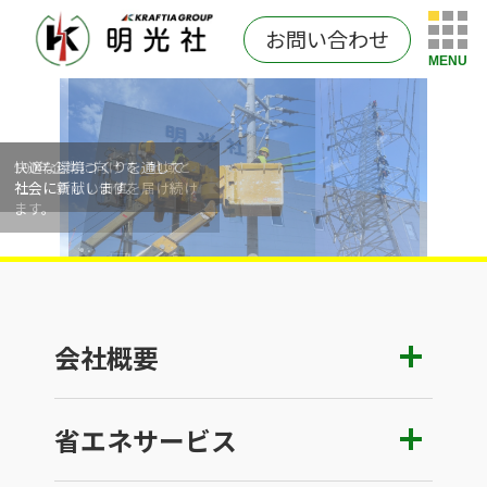
お問い合わせ
MENU
100年企業に向けて、地域と
快適な環境づくりを通して
社会に新しい価値を届け続け
社会に貢献します。
ます。
会社概要
省エネサービス