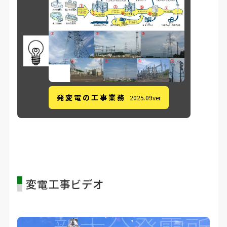
発 変 電 の 工 事 業 務
2025.09ver
変電工事ビデオ