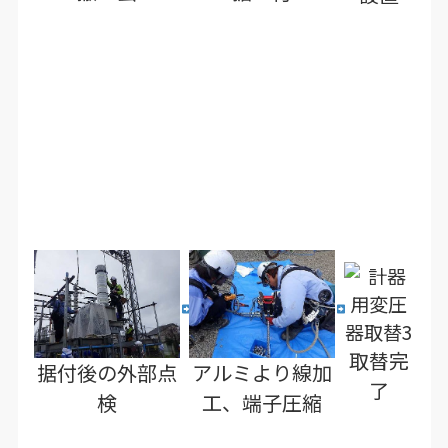
取替完
据付後の外部点
アルミより線加
了
検
工、端子圧縮