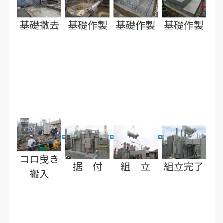
基礎撤去
基礎作製
基礎作製
基礎作製
コロ曳き
据 付
組 立
組立完了
搬入