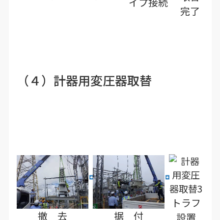
イプ接続
完了
（４）計器用変圧器取替
トラフ
撤 去
据 付
設置