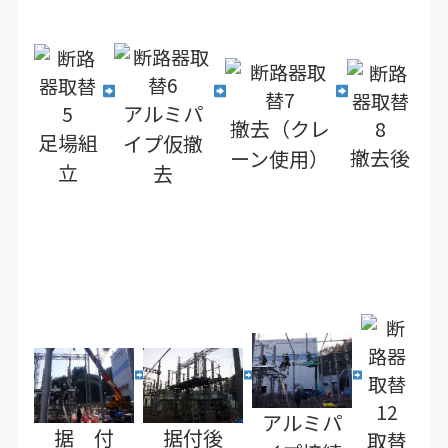
アルミパ
撤去（クレ
足場組
イプ仮撤
撤去後
ーン使用）
立
去
アルミパ
据 付
据付後
取替