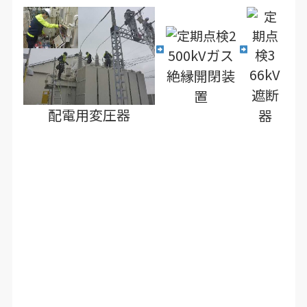
500kVガス
66kV
絶縁開閉装
遮断
置
配電用変圧器
器