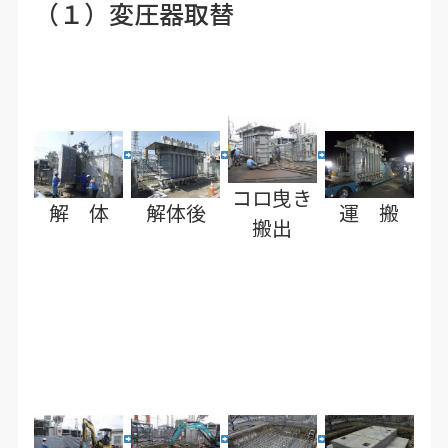
（１）変圧器取替
コロ曳き
解 体
解体後
運 搬
搬出