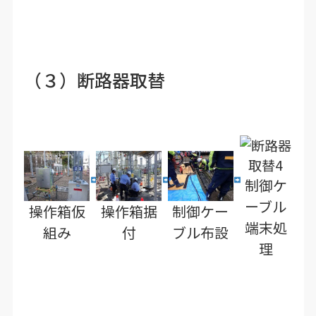
（３）断路器取替
制御ケ
ーブル
操作箱仮
操作箱据
制御ケー
端末処
組み
付
ブル布設
理