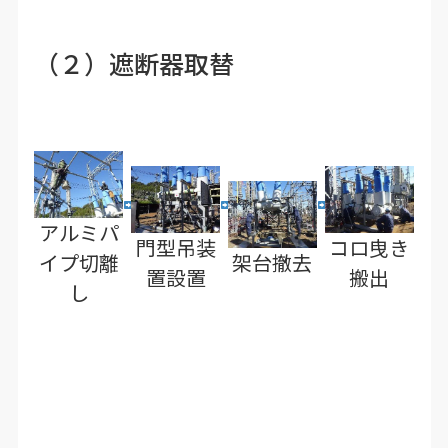
（２）遮断器取替
アルミパ
門型吊装
コロ曳き
イプ切離
架台撤去
置設置
搬出
し