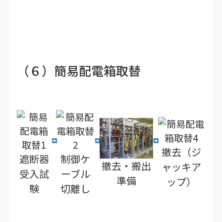
（６）簡易配電箱取替
撤去（ジ
遮断器
制御ケ
撤去・搬出
ャッキア
受入試
ーブル
準備
ップ）
験
切離し