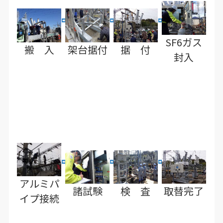
SF6ガス
搬 入
架台据付
据 付
封入
アルミパ
諸試験
検 査
取替完了
イプ接続