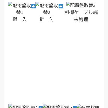
制御ケーブル端
搬 入
据 付
末処理