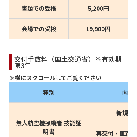
書類での受検
5,200円
会場での受検
19,900円
交付手数料（国土交通省）※有効期
限3年
※横にスクロールしてご覧ください
種別
内容
新規申
無人航空機操縦者 技能証
明書
再交付・更新・