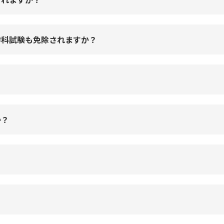
学科試験も免除されますか？
？
か？
？