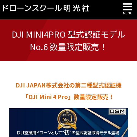
DJI MINI4PRO 型式認証モデル
No.6 数量限定販売！
DJI JAPAN株式会社の第二種型式認証機
「DJI Mini 4 Pro」数量限定販売！